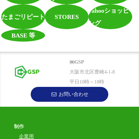
yahooショッピ
たまごリピート
STORES
ング
BASE 等
㈱GSP
ＧＳＰ
大阪市北区豊崎4-1-8
平日10時～18時
お問い合わせ
制作
企業用