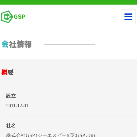
ＧＳＰ
会社情報
概要
設立
2011-12-01
社名
株式会社GSP (ジーエスピー)(英:GSP .Icn)